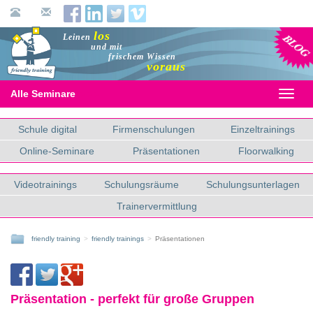
Blog
los
Leinen
und mit
frischem Wissen
voraus
Alle Seminare
Toggl
naviga
Schule digital
Firmenschulungen
Einzeltrainings
Online-Seminare
Präsentationen
Floorwalking
Videotrainings
Schulungsräume
Schulungsunterlagen
Trainervermittlung
friendly training
friendly trainings
Präsentationen
Präsentation - perfekt für große Gruppen