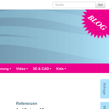
Go!
Blog
erung
Video
3D & CAD
Kids
Anfrage
Referenzen