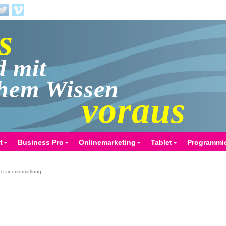
s
d mit
chem Wissen
voraus
t
Business Pro
Onlinemarketing
Tablet
Programmi
Trainervermittlung