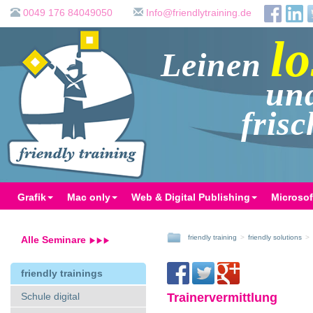
0049 176 84049050
ed.gniniartyldneirf@ofnI
lo
Leinen
un
fris
Grafik
Mac only
Web & Digital Publishing
Microsof
friendly training
friendly solutions
Alle Seminare
friendly trainings
Schule digital
Trainervermittlung