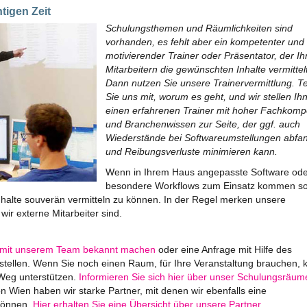
tigen Zeit
Schulungsthemen und Räumlichkeiten sind
vorhanden, es fehlt aber ein kompetenter und
motivierender Trainer oder Präsentator, der Ih
Mitarbeitern die gewünschten Inhalte vermittel
Dann nutzen Sie unsere Trainervermittlung. Te
Sie uns mit, worum es geht, und wir stellen Ih
einen erfahrenen Trainer mit hoher Fachkomp
und Branchenwissen zur Seite, der ggf. auch
Wiederstände bei Softwareumstellungen abfa
und Reibungsverluste minimieren kann.
Wenn in Ihrem Haus angepasste Software ode
besondere Workflows zum Einsatz kommen sol
Inhalte souverän vermitteln zu können. In der Regel merken unsere
wir externe Mitarbeiter sind.
mit unserem Team bekannt machen
oder eine Anfrage mit Hilfe des
 stellen. Wenn Sie noch einen Raum, für Ihre Veranstaltung brauchen,
 Weg unterstützen.
Informieren Sie sich hier über unser Schulungsräum
 Wien haben wir starke Partner, mit denen wir ebenfalls eine
können.
Hier erhalten Sie eine Übersicht über unsere Partner.