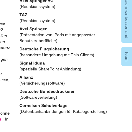
Warum wir besser sind
Axel Springer AG
(Redakionssystem)
TAZ
(Redakionssystem)
ren
Axel Springer
t?
(Präsentation von iPads mit angepasster
ilen
Benutzeroberfläche)
nen
etenz
Deutsche Flugsicherung
Team
(besondere Umgebung mit Thin Clients)
ngen
Signal Iduna
(spezielle SharePoint Anbindung)
r
Allianz
lten,
(Versicherungssoftware)
Deutsche Bundesdruckerei
(Softwareverteilung)
Cornelsen Schulverlage
(Datenbankanbindungen für Katalogerstellung)
 könne
e
. In