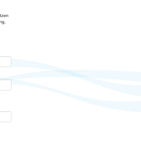
etzen
ng,