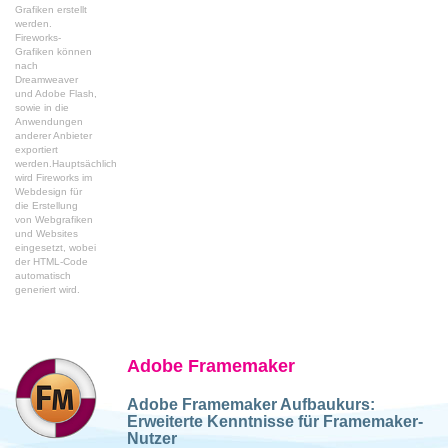
Grafiken erstellt
werden.
Fireworks-
Grafiken können
nach
Dreamweaver
und Adobe Flash,
sowie in die
Anwendungen
anderer Anbieter
exportiert
werden.Hauptsächlich
wird Fireworks im
Webdesign für
die Erstellung
von Webgrafiken
und Websites
eingesetzt, wobei
der HTML-Code
automatisch
generiert wird.
Adobe Framemaker
Adobe Framemaker Aufbaukurs:
Erweiterte Kenntnisse für Framemaker-
Nutzer