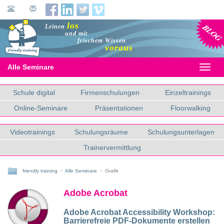
Blog
los
Leinen
und mit
frischem Wissen
voraus
Alle Seminare
Toggl
naviga
Schule digital
Firmenschulungen
Einzeltrainings
Online-Seminare
Präsentationen
Floorwalking
Videotrainings
Schulungsräume
Schulungsunterlagen
Trainervermittlung
friendly training
Alle Seminare
Grafik
Adobe Acrobat
Adobe Acrobat Accessibility Workshop:
Barrierefreie PDF-Dokumente erstellen