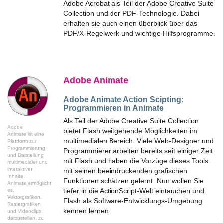
Adobe Acrobat als Teil der Adobe Creative Suite
Collection und der PDF-Technologie. Dabei
erhalten sie auch einen überblick über das
PDF/X-Regelwerk und wichtige Hilfsprogramme.
Adobe Animate
Adobe Animate Action Scipting:
Programmieren in Animate
Als Teil der Adobe Creative Suite Collection
Adobe
bietet Flash weitgehende Möglichkeiten im
Animate ist eine
multimedialen Bereich. Viele Web-Designer und
Plattform zur
Programmierung
Programmierer arbeiten bereits seit einiger Zeit
und Darstellung
mit Flash und haben die Vorzüge dieses Tools
multimedialer und
interaktiver
mit seinen beeindruckenden grafischen
Inhalte.
Funktionen schätzen gelernt. Nun wollen Sie
Animate ermöglicht
tiefer in die ActionScript-Welt eintauchen und
es,
Vektorgrafiken,
Flash als Software-Entwicklungs-Umgebung
Rastergrafiken
kennen lernen.
und Videoclips
darzustellen, zu