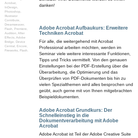
Acrobat,
danken!
InDesign,
Photoshop,
Illustrator
Contribute,
Dreamweaver,
Adobe Acrobat Aufbaukurs:
Erweitere
Flash, Premiere,
Techniken Acrobat
Audition, After
Effects, Adobe
Für alle, die weitergehend mit Acrobat
Bridge, Device
Central, Encore,
Professional arbeiten möchten, werden im
Fireworks, Flash.
Seminar viele weitere interessante Funktionen,
Tipps und Tricks vermittelt. Von den genauen
Einstellungen bei der PDF-Erstellung über die
Überarbeitung, die Optimierung und das
Überprüfen von PDF-Dokumenten bis hin zu
vielen Spezialthemen wird alles besprochen und
geübt, auch gerne mit von Ihnen mitgebrachten
Beispieldokumenten.
Adobe Acrobat Grundkurs:
Der
Schnelleinstieg in die
Dokumentverarbeitung mit Adobe
Acrobat
Adobe Acrobat ist Teil der Adobe Creative Suite