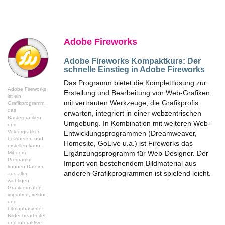
Adobe Fireworks
Adobe Fireworks Kompaktkurs:
Der
schnelle Einstieg in Adobe Fireworks
Das Programm bietet die Komplettlösung zur
Adobe Fireworks
Erstellung und Bearbeitung von Web-Grafiken
ist ein
mit vertrauten Werkzeuge, die Grafikprofis
Grafikprogramm,
das
erwarten, integriert in einer webzentrischen
Rastergrafiken
Umgebung. In Kombination mit weiteren Web-
und
Vektorgrafiken
Entwicklungsprogrammen (Dreamweaver,
bearbeiten und
Homesite, GoLive u.a.) ist Fireworks das
erstellen kann.
Ergänzungsprogramm für Web-Designer. Der
Mit dem
Programm
Import von bestehendem Bildmaterial aus
können Dateien
anderen Grafikprogrammen ist spielend leicht.
aus allen
wichtigen
Grafikformaten
importiert, vektor-
und
bitmapbasierte
Bilder bearbeitet
und interaktive