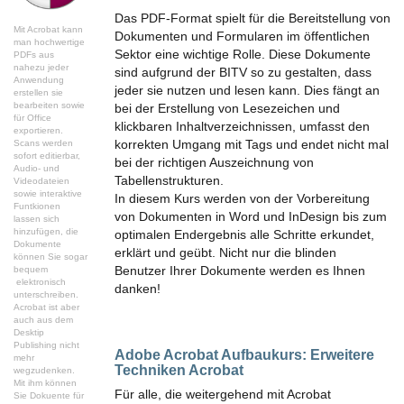
Das PDF-Format spielt für die Bereitstellung von
Mit Acrobat kann
Dokumenten und Formularen im öffentlichen
man hochwertige
Sektor eine wichtige Rolle. Diese Dokumente
PDFs aus
nahezu jeder
sind aufgrund der BITV so zu gestalten, dass
Anwendung
jeder sie nutzen und lesen kann. Dies fängt an
erstellen sie
bearbeiten sowie
bei der Erstellung von Lesezeichen und
für Office
klickbaren Inhaltverzeichnissen, umfasst den
exportieren.
korrekten Umgang mit Tags und endet nicht mal
Scans werden
sofort editierbar,
bei der richtigen Auszeichnung von
Audio- und
Tabellenstrukturen.
Videodateien
sowie interaktive
In diesem Kurs werden von der Vorbereitung
Funtkionen
von Dokumenten in Word und InDesign bis zum
lassen sich
hinzufügen, die
optimalen Endergebnis alle Schritte erkundet,
Dokumente
erklärt und geübt. Nicht nur die blinden
können Sie sogar
Benutzer Ihrer Dokumente werden es Ihnen
bequem
elektronisch
danken!
unterschreiben.
Acrobat ist aber
auch aus dem
Desktip
Publishing nicht
Adobe Acrobat Aufbaukurs:
Erweitere
mehr
Techniken Acrobat
wegzudenken.
Mit ihm können
Für alle, die weitergehend mit Acrobat
Sie Dokuente für