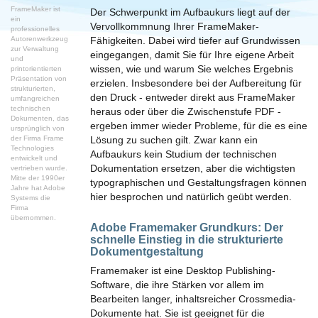
FrameMaker ist
Der Schwerpunkt im Aufbaukurs liegt auf der
ein
Vervollkommnung Ihrer FrameMaker-
professionelles
Autorenwerkzeug
Fähigkeiten. Dabei wird tiefer auf Grundwissen
zur Verwaltung
eingegangen, damit Sie für Ihre eigene Arbeit
und
wissen, wie und warum Sie welches Ergebnis
printorientierten
Präsentation von
erzielen. Insbesondere bei der Aufbereitung für
strukturierten,
den Druck - entweder direkt aus FrameMaker
umfangreichen
technischen
heraus oder über die Zwischenstufe PDF -
Dokumenten, das
ergeben immer wieder Probleme, für die es eine
ursprünglich von
der Firma Frame
Lösung zu suchen gilt. Zwar kann ein
Technologies
Aufbaukurs kein Studium der technischen
entwickelt und
Dokumentation ersetzen, aber die wichtigsten
vertrieben wurde.
Mitte der 1990er
typographischen und Gestaltungsfragen können
Jahre hat Adobe
hier besprochen und natürlich geübt werden.
Systems die
Firma
übernommen.
Adobe Framemaker Grundkurs:
Der
schnelle Einstieg in die strukturierte
Dokumentgestaltung
Framemaker ist eine Desktop Publishing-
Software, die ihre Stärken vor allem im
Bearbeiten langer, inhaltsreicher Crossmedia-
Dokumente hat. Sie ist geeignet für die