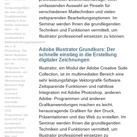
von
umfassenden Auswahl an Pinseln für
Computergrafiken,
verschiedenen Maltechniken und vielen
die man ohne
Qualitätsverlust
zeitsparenden Bearbeitungsoptionen. Im
beliebig in ihrer
Seminar werden Ihnen die grundlegenden
Größe verändern
kann – im
Techniken und Funktionen vermittelt, um
Unterschied zu
Illustrator professionell einsetzen zu können.
pixelbasierten
Bildbearbeitungsprogrammen
wie z. B.
Adobe Illustrator Grundkurs:
Der
Photoshop. Der
schnelle einstieg in die Erstellung
Name Illustrator
digitaler Zeichnungen
wies von Anfang
auf die
Illustrator, ein Modul der Adobe Creative Suite
Zielgruppe hin:
Illustratoren, vor
Collection, ist im multimedialen Bereich eine
allem aus der
sehr leistungsfähige Vektorgrafik-Software.
Werbebranche.
Illustrator liegt
Zeitsparende Funktionen und nahtlose
zwischen
Integration mit Adobe Photoshop, anderen
technisch
orientierten,
Adobe- Programmen und anderen
ebenfalls
Grafikanwendungen machen es leicht,
vektorbasierten
herausragende Grafiken für den Druck,
CAD-
Programmen wie
Präsentationen und das Web zu erstellen. Im
AutoCAD und
Seminar werden Ihnen die grundlegenden
künstlerisch
ausgerichteten,
Techniken und Funktionen vermittelt, um
pixelbasierten
Illustrator professionell einsetzen zu
Mal- und