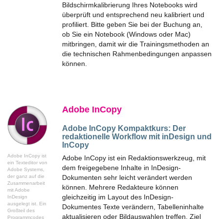
Bildschirmkalibrierung Ihres Notebooks wird
überprüft und entsprechend neu kalibriert und
profiliert. Bitte geben Sie bei der Buchung an,
ob Sie ein Notebook (Windows oder Mac)
mitbringen, damit wir die Trainingsmethoden an
die technischen Rahmenbedingungen anpassen
können.
Adobe InCopy
Adobe InCopy Kompaktkurs:
Der
redaktionelle Workflow mit inDesign und
InCopy
Adobe InCopy ist
Adobe InCopy ist ein Redaktionswerkzeug, mit
ein Texteditor von
dem freigegebene Inhalte in InDesign-
Adobe Systems,
der ganz auf die
Dokumenten sehr leicht verändert werden
Zusammenarbeit
können. Mehrere Redakteure können
mit Adobe
gleichzeitig im Layout des InDesign-
InDesign
ausgelegt ist. Ein
Dokumentes Texte verändern, Tabelleninhalte
Großteil des
aktualisieren oder Bildauswahlen treffen. Ziel
Programmcodes