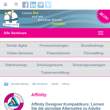
Blog
los
Leinen
und mit
frischem Wissen
voraus
Alle Seminare
Toggl
naviga
Schule digital
Firmenschulungen
Einzeltrainings
Online-Seminare
Präsentationen
Floorwalking
Videotrainings
Schulungsräume
Schulungsunterlagen
Trainervermittlung
friendly training
Alle Seminare
Grafik
Affinity
Affinity
Affinity Designer Kompaktkurs:
Lernen
Sie die günstige Alternative zu Adobe