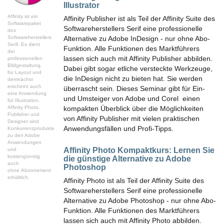
Illustrator
Affinity ist ein
Affinity Publisher ist als Teil der Affinity Suite des
Softwarepaket
Softwareherstellers Serif eine professionelle
des
Softwareherstellers
Alternative zu Adobe InDesign - nur ohne Abo-
Serif. Es dient
Funktion. Alle Funktionen des Marktführers
der
lassen sich auch mit Affinity Publisher abbilden.
professionellen
Bildgestaltung,
Dabei gibt sogar etliche versteckte Werkzeuge,
für Layout und
die InDesign nicht zu bieten hat. Sie werden
demnächst
erscheint auch
überrascht sein. Dieses Seminar gibt für Ein-
eine Anwendung
und Umsteiger von Adobe und Corel einen
für Illustration.
Affinity Photo,
kompakten Überblick über die Möglichkeiten
Publisher und
von Affinity Publisher mit vielen praktischen
Designer sind
Anwendungsfällen und Profi-Tipps.
Konkurrenzprodukte
zu den Adobe
Anwendungen
Affinity Photo Kompaktkurs:
Lernen Sie
und
kostengünstig
die günstige Alternative zu Adobe
auch
Photoshop
ohne Abonnement
erhältlich.
Affinity Photo ist als Teil der Affinity Suite des
Softwareherstellers Serif eine professionelle
Alternative zu Adobe Photoshop - nur ohne Abo-
Funktion. Alle Funktionen des Marktführers
lassen sich auch mit Affinity Photo abbilden.