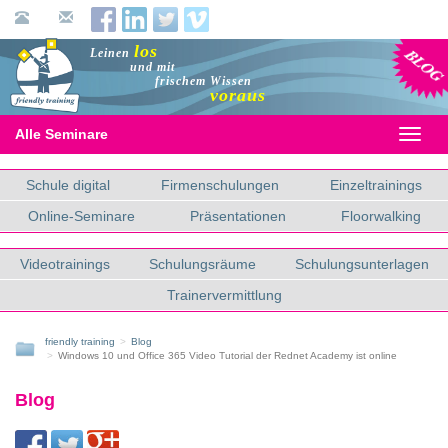
Blog
los
Leinen
und mit
frischem Wissen
voraus
Alle Seminare
Toggl
naviga
Schule digital
Firmenschulungen
Einzeltrainings
Online-Seminare
Präsentationen
Floorwalking
Videotrainings
Schulungsräume
Schulungsunterlagen
Trainervermittlung
friendly training
Blog
Windows 10 und Office 365 Video Tutorial der Rednet Academy ist online
Blog