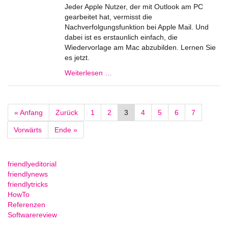
Jeder Apple Nutzer, der mit Outlook am PC
gearbeitet hat, vermisst die
Nachverfolgungsfunktion bei Apple Mail. Und
dabei ist es erstaunlich einfach, die
Wiedervorlage am Mac abzubilden. Lernen Sie
es jetzt.
Weiterlesen …
« Anfang
Zurück
1
2
3
4
5
6
7
Vorwärts
Ende »
friendlyeditorial
friendlynews
friendlytricks
HowTo
Referenzen
Softwarereview