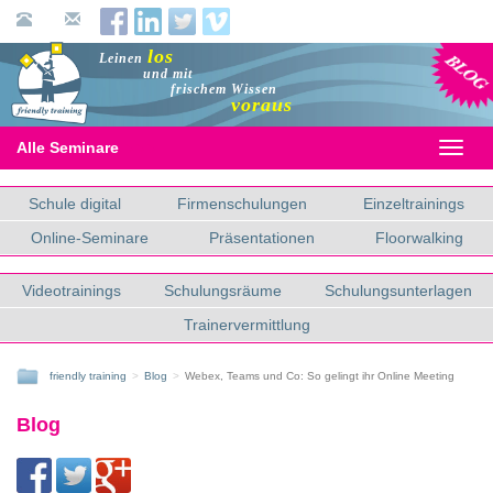
Blog
los
Leinen
und mit
frischem Wissen
voraus
Alle Seminare
Toggl
naviga
Schule digital
Firmenschulungen
Einzeltrainings
Online-Seminare
Präsentationen
Floorwalking
Videotrainings
Schulungsräume
Schulungsunterlagen
Trainervermittlung
friendly training
Blog
Webex, Teams und Co: So gelingt ihr Online Meeting
Blog