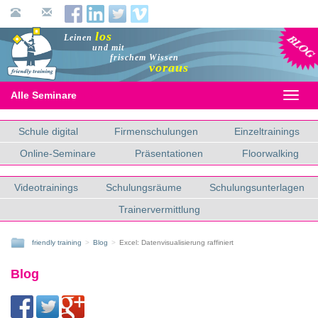
Blog
los
Leinen
und mit
frischem Wissen
voraus
Alle Seminare
Toggl
naviga
Schule digital
Firmenschulungen
Einzeltrainings
Online-Seminare
Präsentationen
Floorwalking
Videotrainings
Schulungsräume
Schulungsunterlagen
Trainervermittlung
friendly training
Blog
Excel: Datenvisualisierung raffiniert
Blog