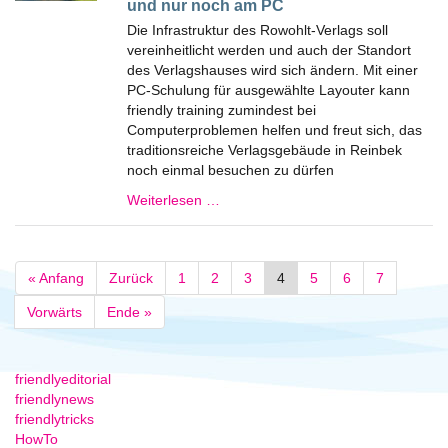
und nur noch am PC
Die Infrastruktur des Rowohlt-Verlags soll
vereinheitlicht werden und auch der Standort
des Verlagshauses wird sich ändern. Mit einer
PC-Schulung für ausgewählte Layouter kann
friendly training zumindest bei
Computerproblemen helfen und freut sich, das
traditionsreiche Verlagsgebäude in Reinbek
noch einmal besuchen zu dürfen
Weiterlesen …
« Anfang
Zurück
1
2
3
4
5
6
7
Vorwärts
Ende »
friendlyeditorial
friendlynews
friendlytricks
HowTo