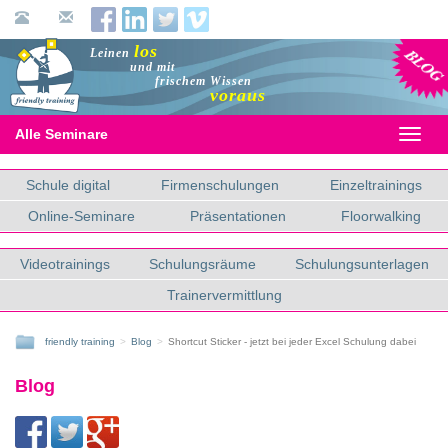
Blog
los
Leinen
und mit
frischem Wissen
voraus
Alle Seminare
Toggl
naviga
Schule digital
Firmenschulungen
Einzeltrainings
Online-Seminare
Präsentationen
Floorwalking
Videotrainings
Schulungsräume
Schulungsunterlagen
Trainervermittlung
friendly training
Blog
Shortcut Sticker - jetzt bei jeder Excel Schulung dabei
Blog