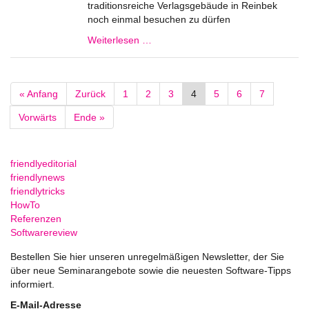
traditionsreiche Verlagsgebäude in Reinbek
noch einmal besuchen zu dürfen
Weiterlesen …
« Anfang
Zurück
1
2
3
4
5
6
7
Vorwärts
Ende »
friendlyeditorial
friendlynews
friendlytricks
HowTo
Referenzen
Softwarereview
Bestellen Sie hier unseren unregelmäßigen Newsletter, der Sie
über neue Seminarangebote sowie die neuesten Software-Tipps
informiert.
E-Mail-Adresse