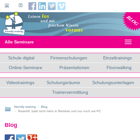
Blog
los
Leinen
und mit
frischem Wissen
voraus
Alle Seminare
Toggl
naviga
Schule digital
Firmenschulungen
Einzeltrainings
Online-Seminare
Präsentationen
Floorwalking
Videotrainings
Schulungsräume
Schulungsunterlagen
Trainervermittlung
friendly training
Blog
Rowohlt: bald nicht mehr in Reinbek und nur noch am PC
Blog