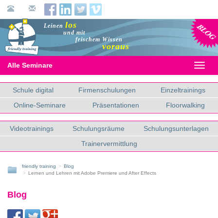
Blog
los
Leinen
und mit
frischem Wissen
voraus
Alle Seminare
Toggl
naviga
Schule digital
Firmenschulungen
Einzeltrainings
Online-Seminare
Präsentationen
Floorwalking
Videotrainings
Schulungsräume
Schulungsunterlagen
Trainervermittlung
friendly training
Blog
Lernen und Lehren mit Adobe Premiere und After Effects
Blog