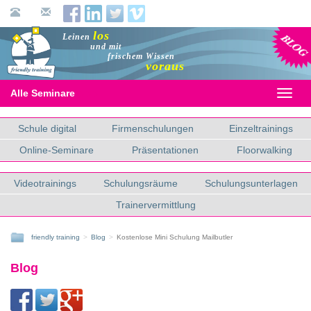
Blog
los
Leinen
und mit
frischem Wissen
voraus
Alle Seminare
Toggl
naviga
Schule digital
Firmenschulungen
Einzeltrainings
Online-Seminare
Präsentationen
Floorwalking
Videotrainings
Schulungsräume
Schulungsunterlagen
Trainervermittlung
friendly training
Blog
Kostenlose Mini Schulung Mailbutler
Blog