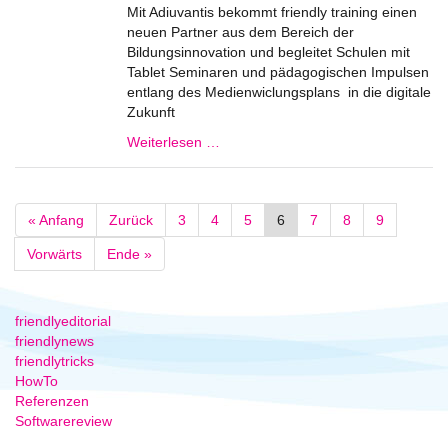
Mit Adiuvantis bekommt friendly training einen
neuen Partner aus dem Bereich der
Bildungsinnovation und begleitet Schulen mit
Tablet Seminaren und pädagogischen Impulsen
entlang des Medienwiclungsplans in die digitale
Zukunft
Weiterlesen …
« Anfang
Zurück
3
4
5
6
7
8
9
Vorwärts
Ende »
friendlyeditorial
friendlynews
friendlytricks
HowTo
Referenzen
Softwarereview