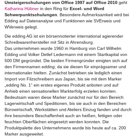
Umsteigerschulungen von Office 1997 auf Office 2010
geht
Katharina Hübner
in den Ring für
Excel- und Word
Schwerpunktschulungen
. Besondere Aufmerksamkeit wird bei
Edding auf Datenanalyse und Funktionen wie SVErweis und
WVerweis gelegt.
Die edding AG ist ein börsennotierter international agierender
Schreibwarenhersteller mit Sitz in Ahrensburg.
Das unternehmen wurde 1960 in Hamburg von Carl Wilhelm
Edding und Volker Detlef Ledermann mit einem Startkapital von
500 DM gegründet. Die beiden Firmengründer einigten sich auf
den Firmennamen
edding
, da sie diesen für einprägsamer und
internationaler hielten. Zunächst betrieben sie lediglich einen
Import von Filzschreibern aus Japan, bis sie mit dem Marker
„edding No. 1“ ein erstes eigenes Produkt anboten und auf
Anhieb einen sensationellen Markterfolg erzielen konnten.
Bedeutsam waren diese Marker zunächst nur für den Bereich
Lagerwirtschaft und Speditionen, bis sie auch in den Bereichen
Bürowirtschaft, Werkstätten und Ateliers Einzug fanden und durch
ihre besondere Beschaffenheit auch an heißen, fettigen oder
feuchten Oberflächen eingesetzt werden konnten. Die
Produktpalette des Unternehmens wurde bis heute auf ca. 200
Marker ausgeweitet.