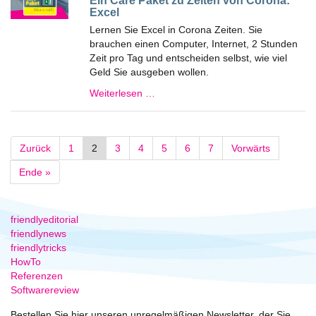
Ein Care Paket zu Zeiten von Corona:
Excel
Lernen Sie Excel in Corona Zeiten. Sie
brauchen einen Computer, Internet, 2 Stunden
Zeit pro Tag und entscheiden selbst, wie viel
Geld Sie ausgeben wollen.
Weiterlesen …
Zurück
1
2
3
4
5
6
7
Vorwärts
Ende »
friendlyeditorial
friendlynews
friendlytricks
HowTo
Referenzen
Softwarereview
Bestellen Sie hier unseren unregelmäßigen Newsletter, der Sie