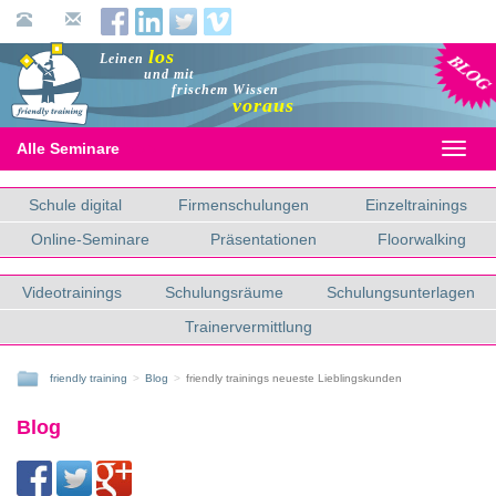
Blog
los
Leinen
und mit
frischem Wissen
voraus
Alle Seminare
Toggl
naviga
Schule digital
Firmenschulungen
Einzeltrainings
Online-Seminare
Präsentationen
Floorwalking
Videotrainings
Schulungsräume
Schulungsunterlagen
Trainervermittlung
friendly training
Blog
friendly trainings neueste Lieblingskunden
Blog