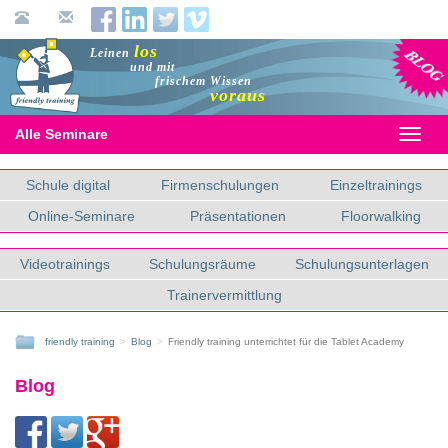
Blog
los
Leinen
und mit
frischem Wissen
voraus
Alle Seminare
Toggl
naviga
Schule digital
Firmenschulungen
Einzeltrainings
Online-Seminare
Präsentationen
Floorwalking
Videotrainings
Schulungsräume
Schulungsunterlagen
Trainervermittlung
friendly training
Blog
Friendly training unterrichtet für die Tablet Academy
Blog