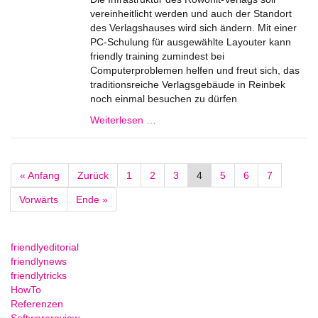
vereinheitlicht werden und auch der Standort
des Verlagshauses wird sich ändern. Mit einer
PC-Schulung für ausgewählte Layouter kann
friendly training zumindest bei
Computerproblemen helfen und freut sich, das
traditionsreiche Verlagsgebäude in Reinbek
noch einmal besuchen zu dürfen
Weiterlesen …
« Anfang
Zurück
1
2
3
4
5
6
7
Vorwärts
Ende »
friendlyeditorial
friendlynews
friendlytricks
HowTo
Referenzen