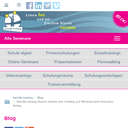
Blog
los
Leinen
und mit
frischem Wissen
voraus
Alle Seminare
Toggl
naviga
Schule digital
Firmenschulungen
Einzeltrainings
Online-Seminare
Präsentationen
Floorwalking
Videotrainings
Schulungsräume
Schulungsunterlagen
Trainervermittlung
friendly training
Blog
friendly training Dozent trainiert den Umstieg auf Windows beim Holzmann
Verlag
Blog