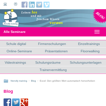
Blog
los
Leinen
und mit
frischem Wissen
voraus
Alle Seminare
Toggl
naviga
Schule digital
Firmenschulungen
Einzeltrainings
Online-Seminare
Präsentationen
Floorwalking
Videotrainings
Schulungsräume
Schulungsunterlagen
Trainervermittlung
friendly training
Blog
Excel: Den größten Wert automatisch hervorheben
Blog