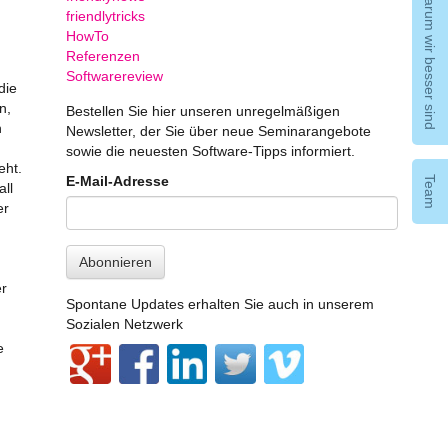
Warum wir besser sind
friendlytricks
HowTo
Referenzen
Softwarereview
die
n,
Bestellen Sie hier unseren unregelmäßigen
h
Newsletter, der Sie über neue Seminarangebote
sowie die neuesten Software-Tipps informiert.
eht.
E-Mail-Adresse
Team
ll
er
Abonnieren
er
Spontane Updates erhalten Sie auch in unserem
Sozialen Netzwerk
e