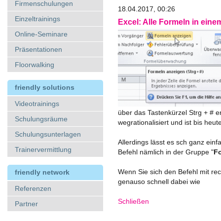
Firmenschulungen
18.04.2017, 00:26
Einzeltrainings
Excel: Alle Formeln in eine
Online-Seminare
Präsentationen
Floorwalking
friendly solutions
Videotrainings
über das Tastenkürzel Strg + # e
Schulungsräume
wegrationalisiert und ist bis heu
Schulungsunterlagen
Allerdings lässt es sch ganz ein
Trainervermittlung
Befehl nämlich in der Gruppe "
F
Wenn Sie sich den Befehl mit rech
friendly network
genauso schnell dabei wie
Referenzen
Schließen
Partner