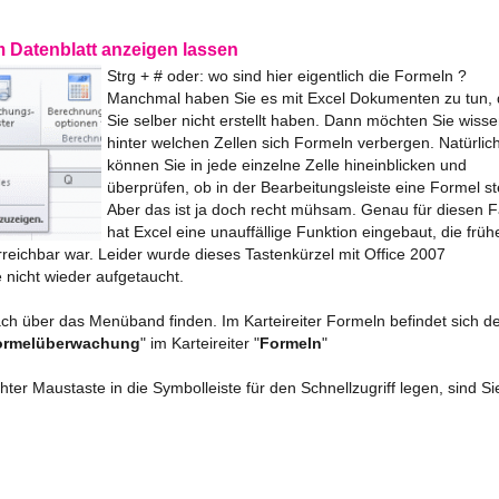
m Datenblatt anzeigen lassen
Strg + # oder: wo sind hier eigentlich die Formeln ?
Manchmal haben Sie es mit Excel Dokumenten zu tun, 
Sie selber nicht erstellt haben. Dann möchten Sie wisse
hinter welchen Zellen sich Formeln verbergen. Natürlic
können Sie in jede einzelne Zelle hineinblicken und
überprüfen, ob in der Bearbeitungsleiste eine Formel st
Aber das ist ja doch recht mühsam. Genau für diesen Fa
hat Excel eine unauffällige Funktion eingebaut, die früh
rreichbar war. Leider wurde dieses Tastenkürzel mit Office 2007
te nicht wieder aufgetaucht.
fach über das Menüband finden. Im Karteireiter Formeln befindet sich d
ormelüberwachung
" im Karteireiter "
Formeln
"
ter Maustaste in die Symbolleiste für den Schnellzugriff legen, sind Si