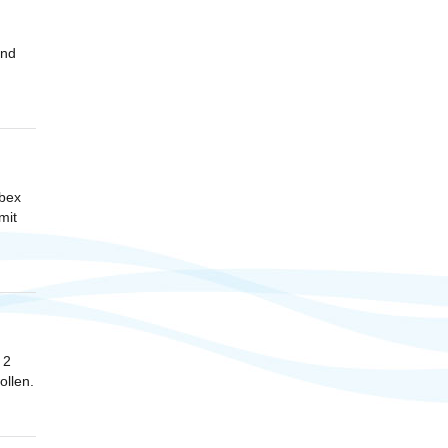
und
ebex
mit
 2
ollen.