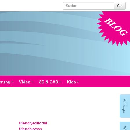
Go!
Blog
erung
Video
3D & CAD
Kids
Anfrage
friendlyeditorial
friendlynews