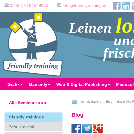
0049 176 84049050
ed.gniniartyldneirf@ofnI
lo
Leinen
un
fris
Grafik
Mac only
Web & Digital Publishing
Microsof
friendly training
Blog
Excel: Alle
Alle Seminare
Blog
friendly trainings
Schule digital