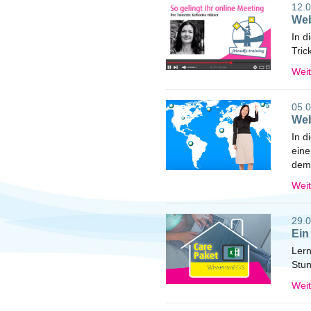
12.0
Web
In d
Tric
Wei
05.0
Web
In d
eine
dem
Wei
29.0
Ein
Lern
Stun
Wei