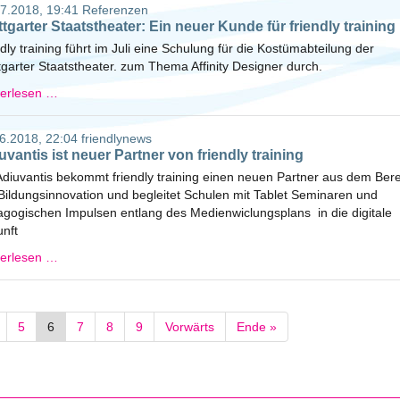
7.2018, 19:41
Referenzen
ttgarter Staatstheater: Ein neuer Kunde für friendly training
ndly training führt im Juli eine Schulung für die Kostümabteilung der
tgarter Staatstheater. zum Thema Affinity Designer durch.
terlesen …
6.2018, 22:04
friendlynews
uvantis ist neuer Partner von friendly training
Adiuvantis bekommt friendly training einen neuen Partner aus dem Ber
Bildungsinnovation und begleitet Schulen mit Tablet Seminaren und
gogischen Impulsen entlang des Medienwiclungsplans in die digitale
nft
terlesen …
5
6
7
8
9
Vorwärts
Ende »