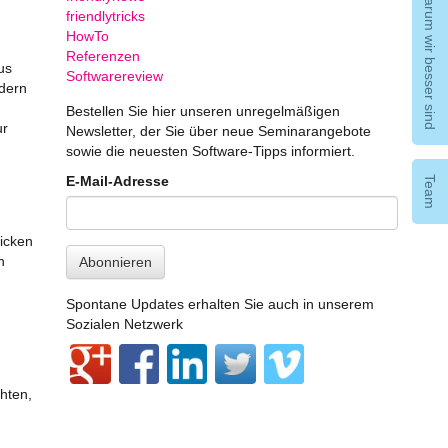
Warum wir besser sind
friendlytricks
HowTo
Referenzen
us
Softwarereview
ldern
Bestellen Sie hier unseren unregelmäßigen
ur
Newsletter, der Sie über neue Seminarangebote
sowie die neuesten Software-Tipps informiert.
E-Mail-Adresse
Team
licken
n
Abonnieren
Spontane Updates erhalten Sie auch in unserem
Sozialen Netzwerk
chten,