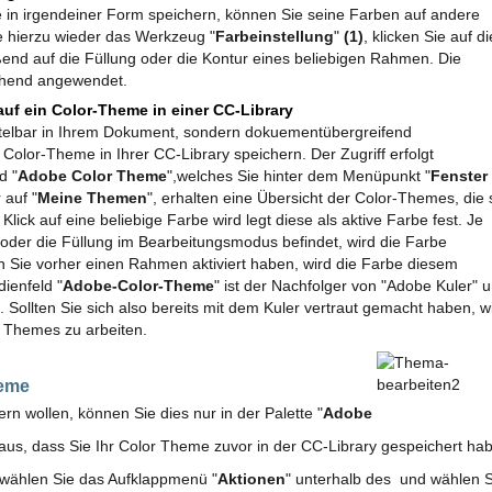
in irgendeiner Form speichern, können Sie seine Farben auf andere
e hierzu wieder das Werkzeug "
Farbeinstellung
"
(1)
, klicken Sie auf di
nd auf die Füllung oder die Kontur eines beliebigen Rahmen. Die
chend angewendet.
 auf ein Color-Theme in einer CC-Library
ttelbar in Ihrem Dokument, sondern dokuementübergreifend
 Color-Theme in Ihrer CC-Library speichern. Der Zugriff erfolgt
d "
Adobe Color Theme
",welches Sie hinter dem Menüpunkt "
Fenster 
 auf "
Meine Themen
", erhalten eine Übersicht der Color-Themes, die 
Klick auf eine beliebige Farbe wird legt diese als aktive Farbe fest. Je
der die Füllung im Bearbeitungsmodus befindet, wird die Farbe
n Sie vorher einen Rahmen aktiviert haben, wird die Farbe diesem
ienfeld "
Adobe-Color-Theme
" ist der Nachfolger von "Adobe Kuler" 
. Sollten Sie sich also bereits mit dem Kuler vertraut gemacht haben, w
or Themes zu arbeiten.
heme
n wollen, können Sie dies nur in der Palette "
Adobe
oraus, dass Sie Ihr Color Theme zuvor in der CC-Library gespeichert ha
wählen Sie das Aufklappmenü "
Aktionen
" unterhalb des und wählen S