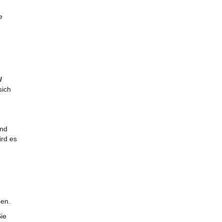
e
/
sich
und
ird es
ben.
ie