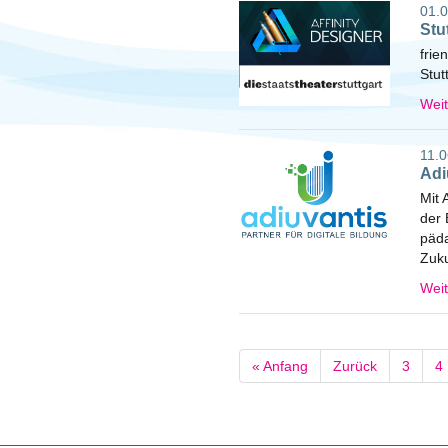
01.0
Stu
frie
Stut
Wei
11.0
Adi
Mit 
der 
päda
Zuku
Wei
« Anfang
Zurück
3
4