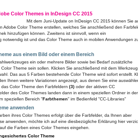
dobe Color Themes in InDesign CC 2015
Mit dem Juni-Update on InDesign CC 2015 können Sie a
in Adobe Color Theme erstellen, welches Sie anschließend den Farbfe
hek hinzufügen können. Zweitens ist sinnvoll, wenn ein
g notwendig ist und das Color Theme auch in mobilen Anwendungen z
 Theme aus einem Bild oder einem Bereich
ahlwerkzeuges ein oder mehrere Bilder sowie bei Bedarf zusätzliche
r Color Theme sein sollen. Klicken Sie anschließend mit dem Werkzeug
wahl. Das aus 5 Farben bestehende Color Theme wird sofort erstellt. K
en Ihnen weitere Variationen angezeigt, aus denen Sie eine auswähle
e das Color Theme den Farbfeldern
(3)
oder der aktiven CC
felder des Color Themes landen dann in einem speziellen Ordner in der
em speziellen Bereich "
Farbthemen
" im Bedienfeld "CC-Libraries"
Theme anwenden
rben ihres Color Themes erfolgt über die Farbfelder, da Ihnen aber
iese anwenden, möchte ich auf eine diesbezügliche Erklärung hier verzi
f auf die Farben eines Color Themes eingehen.
 ungesichertes Color Theme