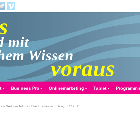
s
d mit
chem Wissen
voraus
t
Business Pro
Onlinemarketing
Tablet
Programmi
are Welt der Adobe Color Themes in InDesign CC 2015