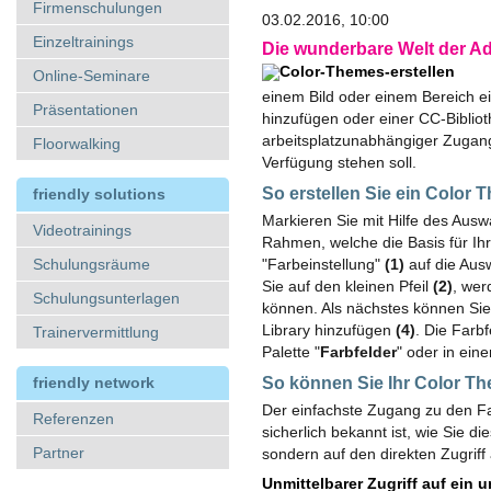
Firmenschulungen
03.02.2016, 10:00
Einzeltrainings
Die wunderbare Welt der A
Online-Seminare
einem Bild oder einem Bereich e
Präsentationen
hinzufügen oder einer CC-Bibliot
arbeitsplatzunabhängiger Zugan
Floorwalking
Verfügung stehen soll.
So erstellen Sie ein Color
friendly solutions
Markieren Sie mit Hilfe des Ausw
Videotrainings
Rahmen, welche die Basis für Ih
Schulungsräume
"Farbeinstellung"
(1)
auf die Aus
Sie auf den kleinen Pfeil
(2)
,
werd
Schulungsunterlagen
können. Als nächstes können Si
Library hinzufügen
(4)
. Die Farb
Trainervermittlung
Palette "
Farbfelder
" oder in ein
friendly network
So können Sie Ihr Color 
Der einfachste Zugang zu den Fa
Referenzen
sicherlich bekannt ist, wie Sie d
Partner
sondern auf den direkten Zugrif
Unmittelbarer Zugriff auf ein