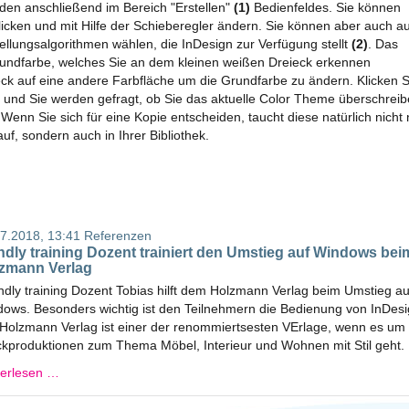
nden anschließend im Bereich "Erstellen"
(1)
Bedienfeldes. Sie können
cken und mit Hilfe der Schieberegler ändern. Sie können aber auch a
lungsalgorithmen wählen, die InDesign zur Verfügung stellt
(2)
. Das
Grundfarbe, welches Sie an dem kleinen weißen Dreieck erkennen
eck auf eine andere Farbfläche um die Grundfarbe zu ändern. Klicken S
)
und Sie werden gefragt, ob Sie das aktuelle Color Theme überschrei
 Wenn Sie sich für eine Kopie entscheiden, taucht diese natürlich nicht 
f, sondern auch in Ihrer Bibliothek.
7.2018, 13:41
Referenzen
endly training Dozent trainiert den Umstieg auf Windows bei
zmann Verlag
ndly training Dozent Tobias hilft dem Holzmann Verlag beim Umstieg au
ows. Besonders wichtig ist den Teilnehmern die Bedienung von InDesi
Holzmann Verlag ist einer der renommiertsesten VErlage, wenn es um
kproduktionen zum Thema Möbel, Interieur und Wohnen mit Stil geht.
terlesen …