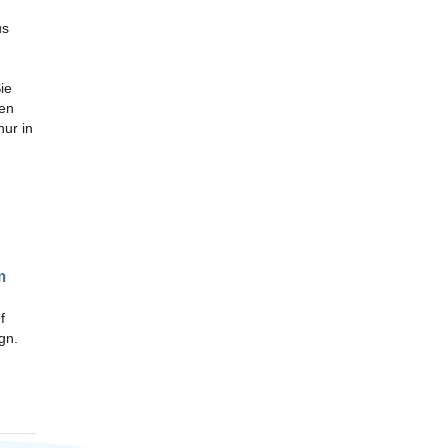
us
ie
ben
nur in
m
f
gn.