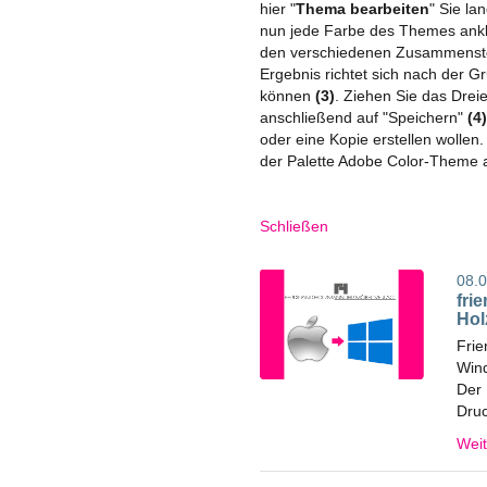
hier "
Thema bearbeiten
" Sie la
nun jede Farbe des Themes ankli
den verschiedenen Zusammenstel
Ergebnis richtet sich nach der 
können
(3)
. Ziehen Sie das Drei
anschließend auf "Speichern"
(4
oder eine Kopie erstellen wollen.
der Palette Adobe Color-Theme au
Schließen
08.0
fri
Hol
Frie
Wind
Der 
Druc
Wei