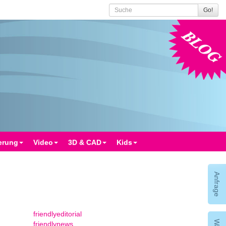
Go!
Blog
erung
Video
3D & CAD
Kids
Anfrage
friendlyeditorial
friendlynews