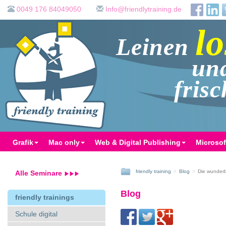
0049 176 84049050
ed.gniniartyldneirf@ofnI
lo
Leinen
un
fris
Grafik
Mac only
Web & Digital Publishing
Microsof
friendly training
Blog
Die wunderb
Alle Seminare
Blog
friendly trainings
Schule digital