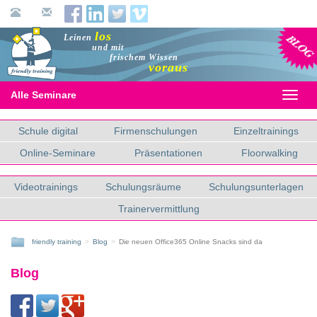
Blog
los
Leinen
und mit
frischem Wissen
voraus
Alle Seminare
Toggl
naviga
Schule digital
Firmenschulungen
Einzeltrainings
Online-Seminare
Präsentationen
Floorwalking
Videotrainings
Schulungsräume
Schulungsunterlagen
Trainervermittlung
friendly training
Blog
Die neuen Office365 Online Snacks sind da
Blog