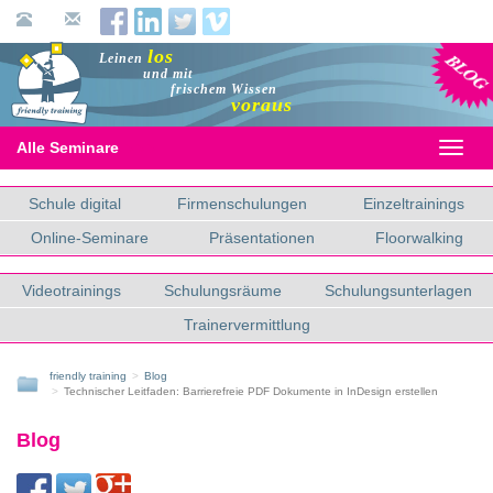
Blog
los
Leinen
und mit
frischem Wissen
voraus
Alle Seminare
Toggl
naviga
Schule digital
Firmenschulungen
Einzeltrainings
Online-Seminare
Präsentationen
Floorwalking
Videotrainings
Schulungsräume
Schulungsunterlagen
Trainervermittlung
friendly training
Blog
Technischer Leitfaden: Barrierefreie PDF Dokumente in InDesign erstellen
Blog