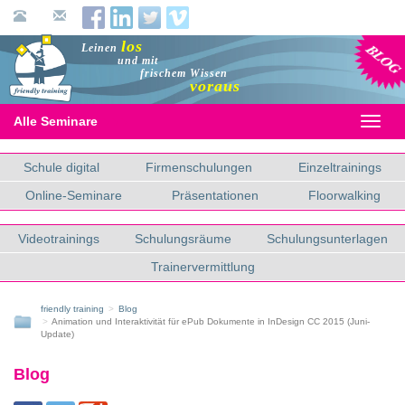
Blog
los
Leinen
und mit
frischem Wissen
voraus
Alle Seminare
Toggl
naviga
Schule digital
Firmenschulungen
Einzeltrainings
Online-Seminare
Präsentationen
Floorwalking
Videotrainings
Schulungsräume
Schulungsunterlagen
Trainervermittlung
friendly training
Blog
Animation und Interaktivität für ePub Dokumente in InDesign CC 2015 (Juni-
Update)
Blog