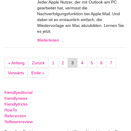
Jeder Apple Nutzer, der mit Outlook am PC
gearbeitet hat, vermisst die
Nachverfolgungsfunktion bei Apple Mail. Und
dabei ist es erstaunlich einfach, die
Wiedervorlage am Mac abzubilden. Lernen Sie
es jetzt.
Weiterlesen …
« Anfang
Zurück
1
2
3
4
5
6
7
Vorwärts
Ende »
friendlyeditorial
friendlynews
friendlytricks
HowTo
Referenzen
Softwarereview