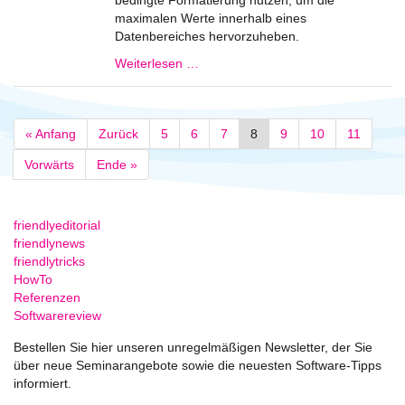
bedingte Formatierung nutzen, um die
maximalen Werte innerhalb eines
Datenbereiches hervorzuheben.
Weiterlesen …
« Anfang
Zurück
5
6
7
8
9
10
11
Vorwärts
Ende »
friendlyeditorial
friendlynews
friendlytricks
HowTo
Referenzen
Softwarereview
Bestellen Sie hier unseren unregelmäßigen Newsletter, der Sie
über neue Seminarangebote sowie die neuesten Software-Tipps
informiert.