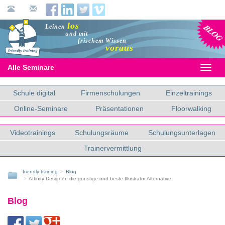
Blog
los
Leinen
und mit
frischem Wissen
voraus
Alle Seminare
Toggl
naviga
Schule digital
Firmenschulungen
Einzeltrainings
Online-Seminare
Präsentationen
Floorwalking
Videotrainings
Schulungsräume
Schulungsunterlagen
Trainervermittlung
friendly training
Blog
Affinity Designer: die günstige und beste Illustrator Alternative
Blog