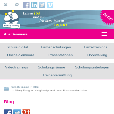
Blog
los
Leinen
und mit
frischem Wissen
voraus
Alle Seminare
Toggl
naviga
Schule digital
Firmenschulungen
Einzeltrainings
Online-Seminare
Präsentationen
Floorwalking
Videotrainings
Schulungsräume
Schulungsunterlagen
Trainervermittlung
friendly training
Blog
Affinity Designer: die günstige und beste Illustrator Alternative
Blog