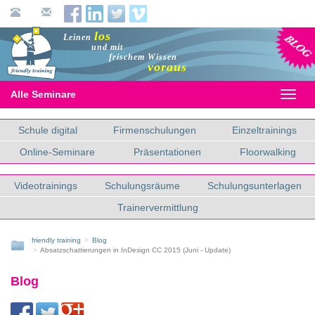
Blog
los
Leinen
und mit
frischem Wissen
voraus
Alle Seminare
Toggl
naviga
Schule digital
Firmenschulungen
Einzeltrainings
Online-Seminare
Präsentationen
Floorwalking
Videotrainings
Schulungsräume
Schulungsunterlagen
Trainervermittlung
friendly training
Blog
Absatzschattierungen in InDesign CC 2015 (Juni - Update)
Blog