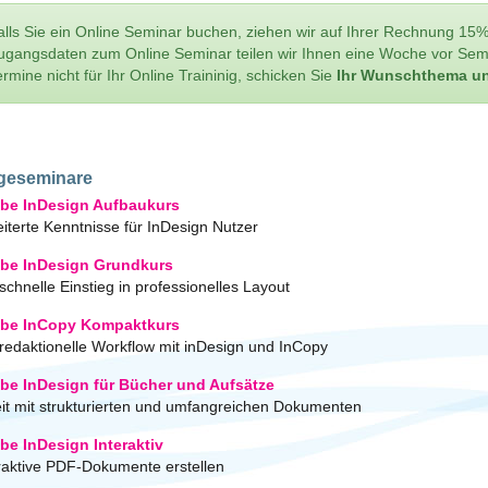
alls Sie ein Online Seminar buchen, ziehen wir auf Ihrer Rechnung 15%
ugangsdaten zum Online Seminar teilen wir Ihnen eine Woche vor Sem
ermine nicht für Ihr Online Traininig, schicken Sie
Ihr Wunschthema un
geseminare
be InDesign Aufbaukurs
iterte Kenntnisse für InDesign Nutzer
be InDesign Grundkurs
schnelle Einstieg in professionelles Layout
be InCopy Kompaktkurs
redaktionelle Workflow mit inDesign und InCopy
be InDesign für Bücher und Aufsätze
it mit strukturierten und umfangreichen Dokumenten
be InDesign Interaktiv
raktive PDF-Dokumente erstellen