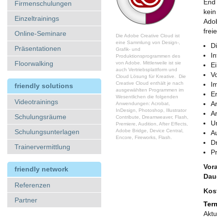
End 
Firmenschulungen
kein
Einzeltrainings
Adob
frei
Online-Seminare
Die Adobe Creative Cloud ist
eine Sammlung von Design-,
D
Präsentationen
Grafik- und
In
Produktionsprogrammen des
Floorwalking
von Adobe. Mittlerweile ist sie
E
auch Vertriebsplattform und
V
Cloud Lösung für Kreative. Die
Creative Cloud enthält je nach
I
friendly solutions
ausgewählten Programmen im
E
Wesentlichen die folgenden
Videotrainings
Ar
Anwendungen: Acrobat,
InDesign, Photoshop, Illustrator
A
Schulungsräume
Contribute, Dreamweaver, Flash,
U
Premiere, Audition, After Effects,
Schulungsunterlagen
Adobe Bridge, Device Central,
A
Encore, Fireworks, Flash.
D
Trainervermittlung
Pr
Vor
friendly network
Dau
Referenzen
Kos
Partner
Ter
Aktu