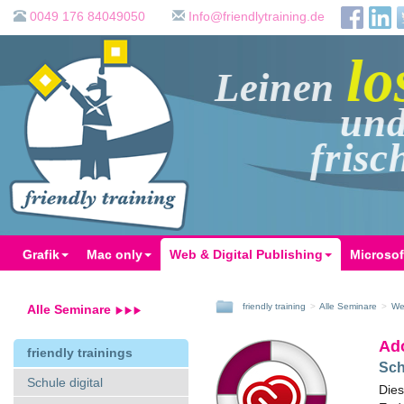
0049 176 84049050
ed.gniniartyldneirf@ofnI
los
Leinen
und 
frisc
Grafik
Mac only
Web & Digital Publishing
Microsof
friendly training
Alle Seminare
We
Alle Seminare
Ad
friendly trainings
Sch
Schule digital
Dies