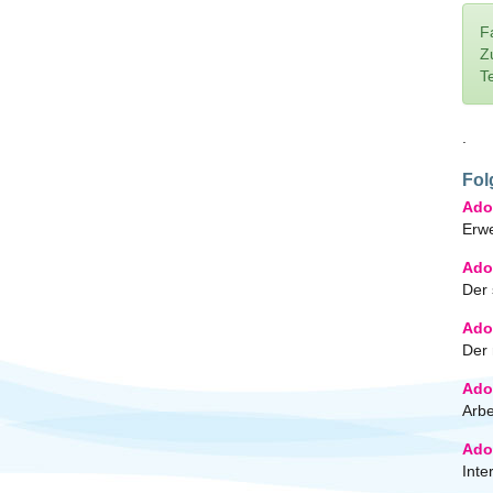
F
Z
T
.
Fol
Ado
Erwe
Ado
Der 
Ado
Der 
Ado
Arbe
Ado
Inte