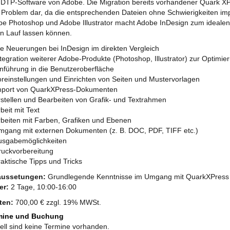
DTP-Software von Adobe. Die Migration bereits vorhandener Quark XP
 Problem dar, da die entsprechenden Dateien ohne Schwierigkeiten im
e Photoshop und Adobe Illustrator macht Adobe InDesign zum idealen W
en Lauf lassen können.
ie Neuerungen bei InDesign im direkten Vergleich
tegration weiterer Adobe-Produkte (Photoshop, Illustrator) zur Optimi
inführung in die Benutzeroberfläche
oreinstellungen und Einrichten von Seiten und Mustervorlagen
mport von QuarkXPress-Dokumenten
rstellen und Bearbeiten von Grafik- und Textrahmen
beit mit Text
rbeiten mit Farben, Grafiken und Ebenen
mgang mit externen Dokumenten (z. B. DOC, PDF, TIFF etc.)
usgabemöglichkeiten
ruckvorbereitung
aktische Tipps und Tricks
aussetungen:
Grundlegende Kenntnisse im Umgang mit QuarkXPress
er:
2 Tage, 10:00-16:00
ten:
700,00 € zzgl. 19% MWSt.
mine und Buchung
ell sind keine Termine vorhanden.