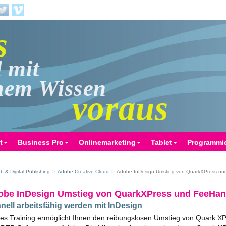
mit
hem Wissen
voraus
t
Business Pro
Onlinemarketing
Tablet
Programmi
b & Digital Publishing
Adobe Creative Cloud
Adobe InDesign Umstieg von QuarkXPress u
obe InDesign Umstieg von QuarkXPress und FeeHa
nell arbeitsfähig werden mit InDesign
es Training ermöglicht Ihnen den reibungslosen Umstieg von Quark X