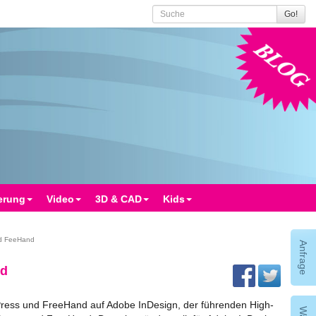
Go!
Blog
erung
Video
3D & CAD
Kids
nd FeeHand
Anfrage
nd
Press und FreeHand auf Adobe InDesign, der führenden High-