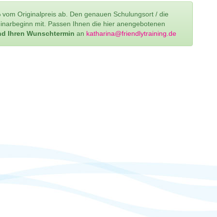
 vom Originalpreis ab. Den genauen Schulungsort / die
inarbeginn mit. Passen Ihnen die hier anengebotenen
d Ihren Wunschtermin
an
ed.gniniartyldneirf@anirahtak