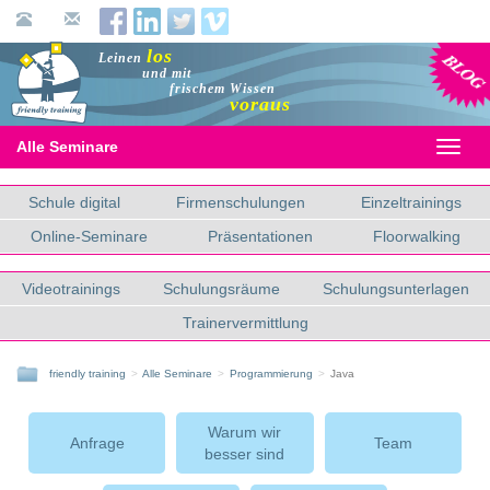
Blog
los
Leinen
und mit
frischem Wissen
voraus
Alle Seminare
Toggl
naviga
Schule digital
Firmenschulungen
Einzeltrainings
Online-Seminare
Präsentationen
Floorwalking
Videotrainings
Schulungsräume
Schulungsunterlagen
Trainervermittlung
friendly training
Alle Seminare
Programmierung
Java
Warum wir
Anfrage
Team
besser sind